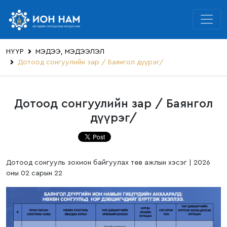
НҮҮР
МЭДЭЭ, МЭДЭЭЛЭЛ
Дотоод сонгуулийн зар / Баянгол дүүрэг/
Дотоод сонгуулийн зар / Баянгол
дүүрэг/
Дотоод сонгууль зохион байгуулах төв ажлын хэсэг | 2026
оны 02 сарын 22