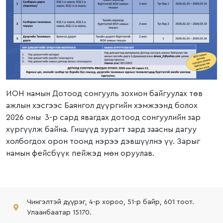
ИОН намын Дотоод сонгууль зохион байгуулах төв
ажлын хэсгээс Баянгол дүүргийн хэмжээнд болох
2026 оны 3-р сард явагдах дотоод сонгуулийн зар
хүргүүлж байна. Гишүүд зурагт зард заасны дагуу
холбогдох орон тоонд нэрээ дэвшүүлнэ үү. Зарыг
намын фейсбүүк пейжэд мөн оруулав.
Чингэлтэй дүүрэг, 4-р хороо, 51-р байр, 601 тоот.
Улаанбаатар 15170.