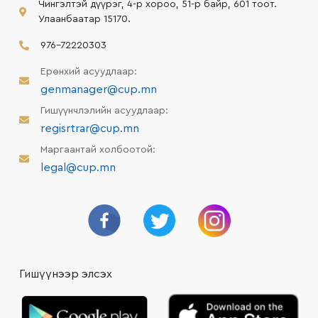
Чингэлтэй дүүрэг, 4-р хороо, 51-р байр, 601 тоот.
Улаанбаатар 15170.
976-72220303
Ерөнхий асуудлаар:
genmanager@cup.mn
Гишүүнчлэлийн асуудлаар:
regisrtrar@cup.mn
Маргаантай холбоотой:
legal@cup.mn
Гишүүнээр элсэх