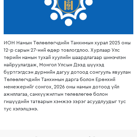
ИОН Намын Төлөөлөгчдийн Танхимын хурал 2025 оны
12-р сарын 27-ний өдөр товлогдлоо. Хурлаар Улс
төрийн намын тухай хуулийн шаардлагаар шинэчлэн
найруулагдаж, Монгол Улсын Дээд шүүхэд
бүртгэгдсэн дүрмийн дагуу дотоод сонгууль явуулан
Төлөөлөгчдийн Танхимын дарга болон Ерөнхий
менежерийг сонгох, 2026 оны намын дотоод үйл
ажиллагаа, санхүүжилтын төлөвлөгөө болон
гишүүдийн татварын хэмжээ зэрэг асуудлуудыг тус
тус хэлэлцэнэ.