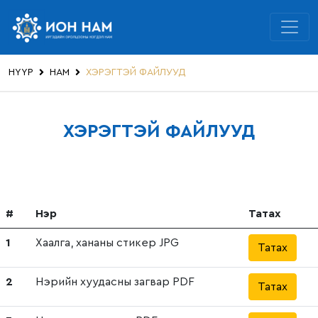
НҮҮР
НАМ
ХЭРЭГТЭЙ ФАЙЛУУД
ХЭРЭГТЭЙ ФАЙЛУУД
#
Нэр
Татах
1
Хаалга, хананы стикер JPG
Татах
2
Нэрийн хуудасны загвар PDF
Татах