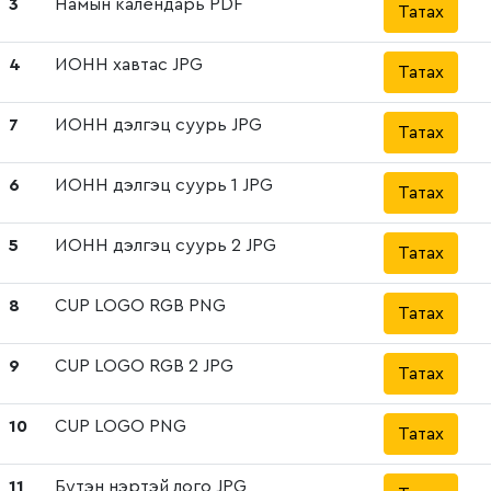
3
Намын календарь PDF
Татах
4
ИОНН хавтас JPG
Татах
7
ИОНН дэлгэц суурь JPG
Татах
6
ИОНН дэлгэц суурь 1 JPG
Татах
5
ИОНН дэлгэц суурь 2 JPG
Татах
8
CUP LOGO RGB PNG
Татах
9
CUP LOGO RGB 2 JPG
Татах
10
CUP LOGO PNG
Татах
11
Бүтэн нэртэй лого JPG